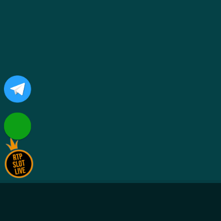
GEMOY88 | Platform Game Online Resmi dan
Tepercaya Untuk Gamers 2025
Daftar 8 Agen Situs Judi slot online Online Gemoy88 Terbaik 24jam di
Indonesia
Gemoy88
ialah situs judi slot online online yang menyediakan beraneka ragam jenis
permainan seperti : slot online online, live casino online, sabung ayam, togel online,
sabung ayam, judi bola hingga poker online dan telah menjadi agen judi yang sudah
dikenal luas oleh masyarakat Indonesia. Karena kami Gemoy88 Indonesia selalu
memberikan kenyamanan dan keamanan untuk para member dalam bermain dari
semua aspek seperti pelayanan yang siap melayani 24 jam, dengan kecepatan respon
livechat di bawah 30 detik. Tidak hanya itu, proses deposit maupun penarikan pada
Gemoy88
Indonesia hanya memerlukan waktu di bawah 2 menit. Segala keunggulan
itu, semua bisa anda rasakan dan dapatkan hanya pada situs Gemoy88, karena kami
memiliki customer service yang handal serta berpengalaman dalam melakukan tugas
dan kewajibannya masing - masing. Gemoy88 juga telah berhasil bekerja sama
dengan 8 agen / provider terbaik dan ternama yang memiliki lisensi resmi dalam
beroperasional, yaitu :
Pragmatic Play
Beranda
Promosi
Depo/WD
Live Chat
Akun Saya
Pastinya para bettor di Indonesia telah mengenal provider Pragmatic Play yang