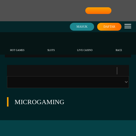
×
GEMOY88 Aplikasi Mobile
UNDUH
Jangan tampilkan lagi hari ini
MASUK
DAFTAR
HOT GAMES
SLOTS
LIVE CASINO
RACE
Pragmatic Play
MicroGaming
Hacksaw
Ki
MICROGAMING