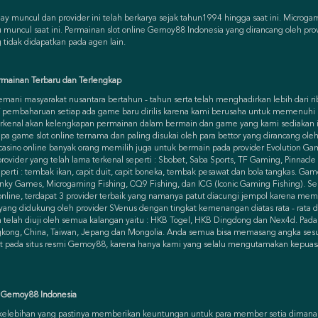
y muncul dan provider ini telah berkarya sejak tahun1994 hingga saat ini. Microgam
u muncul saat ini. Permainan slot online Gemoy88 Indonesia yang dirancang oleh prov
g tidak didapatkan pada agen lain.
ermainan Terbaru dan Terlengkap
mani masyarakat nusantara bertahun - tahun serta telah menghadirkan lebih dari r
e / pembaharuan setiap ada game baru dirilis karena kami berusaha untuk memenu
erkenal akan kelengkapan permainan dalam bermain dan game yang kami sediakan itu be
pa game slot online ternama dan paling disukai oleh para bettor yang dirancang ole
sino online banyak orang memilih juga untuk bermain pada provider Evolution Gam
vider yang telah lama terkenal seperti : Sbobet, Saba Sports, TF Gaming, Pinnacle 
erti : tembak ikan, capit duit, capit boneka, tembak pesawat dan bola tangkas. Ga
Funky Games, Microgaming Fishing, CQ9 Fishing, dan ICG (Iconic Gaming Fishing). 
line, terdapat 3 provider terbaik yang namanya patut diacungi jempol karena memili
yang didukung oleh provider SVenus dengan tingkat kemenangan diatas rata - rata
dan telah diuji oleh semua kalangan yaitu : HKB Togel, HKB Dingdong dan Nex4d. Pad
ongkong, China, Taiwan, Jepang dan Mongolia. Anda semua bisa memasang angka sesua
dapat pada situs resmi Gemoy88, karena hanya kami yang selalu mengutamakan 
us Gemoy88 Indonesia
an kelebihan yang pastinya memberikan keuntungan untuk para member setia diman