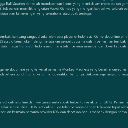
gga Bali Vacation dan telah mendapatkan lisensi yang resmi dalam menciptakan ga
 PG Soft sendiri memiliki singkatan Pocket Games yang mengartikan bahwa seluruh b
dapatkan kemenangan yang sensational atau tidak terduga.
embak ikan yang sangat disukai oleh para player di Indonesia. Game slot online onl
3 atau dikenal joker fishing merupakan pencetus utama dalam permainan tembak m
t dalam situs
Gemoy88
Indonesia dimana telah bekerja sama dengan Joker123 dal
ki game slot online yang terkenal bernama Monkey Madness yang berarti monyet marah
dapatkan pundi - pundi yang menggairahkan tentunya. Buktikan saja langsung kegaco
 slot online online dan live casino serta sudah terbentuk sejak tahun 2012. Permaina
. Tidak sampai disitu, ION slot online juga telah berkarya dengan tulus dan tepat s
an keseruan bermain bersama provider ION dan dapatkan bonus menarik dengan hany