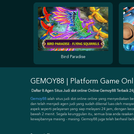
Bird Paradise
GEMOY88 | Platform Game Onli
Daftar 8 Agen Situs Judi slot online Online Gemoy88 Terbaik 24
Gemoy88
ialah situs judi slot online online yang menyediakan be
dan telah menjadi agen judi yang sudah dikenal luas oleh ma
aspek seperti pelayanan yang siap melayani 24 jam, dengan kece
bawah 2 menit. Segala keunggulan itu, semua bisa anda rasaka
kewajibannya masing - masing. Gemoy88 juga telah berhasil beker