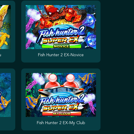
u
Fish Hunter 2 EX-Novice
Fish Hunter 2 EX-My Club