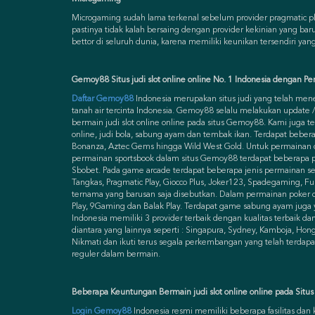
Microgaming sudah lama terkenal sebelum provider pragmatic pla
pastinya tidak kalah bersaing dengan provider kekinian yang bar
bettor di seluruh dunia, karena memiliki keunikan tersendiri yan
Gemoy88 Situs judi slot online online No. 1 Indonesia dengan P
Daftar Gemoy88
Indonesia merupakan situs judi yang telah mene
tanah air tercinta Indonesia. Gemoy88 selalu melakukan updat
bermain judi slot online online pada situs Gemoy88. Kami juga t
online, judi bola, sabung ayam dan tembak ikan. Terdapat bebera
Bonanza, Aztec Gems hingga Wild West Gold. Untuk permainan ca
permainan sportsbook dalam situs Gemoy88 terdapat beberapa pro
Sbobet. Pada game arcade terdapat beberapa jenis permainan sep
Tangkas, Pragmatic Play, Giocco Plus, Joker123, Spadegaming, 
ternama yang barusan saja disebutkan. Dalam permainan poker on
Play, 9Gaming dan Balak Play. Terdapat game sabung ayam juga 
Indonesia memiliki 3 provider terbaik dengan kualitas terbaik 
diantara yang lainnya seperti : Singapura, Sydney, Kamboja, H
Nikmati dan ikuti terus segala perkembangan yang telah ter
reguler dalam bermain.
Beberapa Keuntungan Bermain judi slot online online pada Sit
Login Gemoy88
Indonesia resmi memiliki beberapa fasilitas d