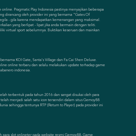
e online. Pragmatic Play Indonesia pastinya menyajikan beberapa
ne yang dirancang oleh provider ini yang bernama "Gates Of
egila - gila karena mendapatkan kemenangan yang maksimal.
lian yang berlipat - lipat jika anda bermain dengan teliti.
miliki virtual sport sebelumnya. Buktikan keseruan dan mainkan
i bernama KOI Gate, Santa's Village dan Fa Cai Shen Deluxe.
online online terbaru dan selalu melakukan update terhadap game
Habanero indonesia.
 telah terbentuk pada tahun 2016 dan sangat disukai oleh para
telah menjadi salah satu icon tersendiri dalam situs Gemoy88
unia sehingga tentunya RTP (Return to Player) pada provider ini
oleh para slot onlineter pada website resmi Gemoy88. Game