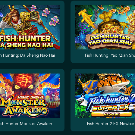
sh Hunting: Da Sheng Nao Hai
Fish Hunting: Yao Qian Sh
ish Hunter Monster Awaken
Fish Hunter 2 EX-Newbie