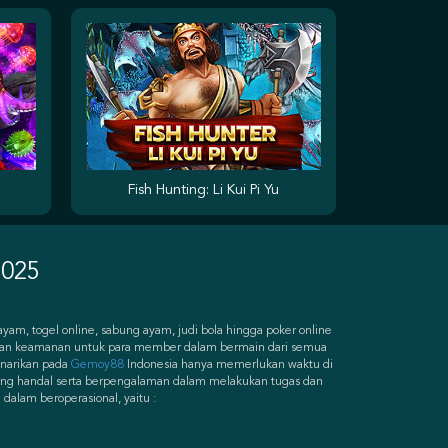
Fish Hunting: Li Kui Pi Yu
2025
 ayam, togel online, sabung ayam, judi bola hingga poker online
n dan keamanan untuk para member dalam bermain dari semua
enarikan pada
Gemoy88
Indonesia hanya memerlukan waktu di
yang handal serta berpengalaman dalam melakukan tugas dan
dalam beroperasional, yaitu :