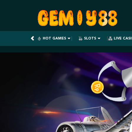
HOT GAMES
SLOTS
LIVE CAS