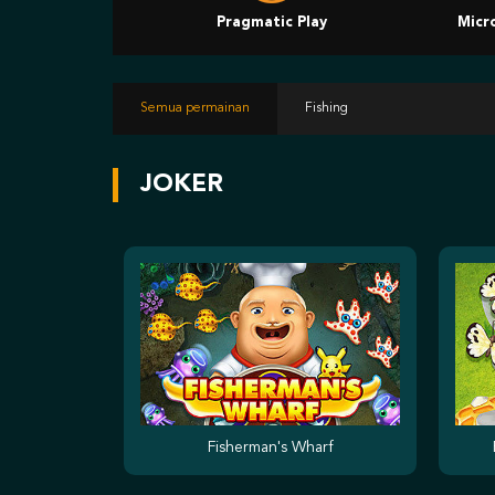
Pragmatic Play
Micr
Semua permainan
Fishing
JOKER
Fisherman's Wharf