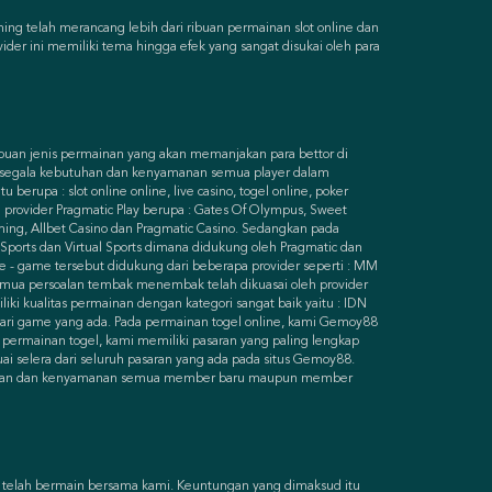
ing telah merancang lebih dari ribuan permainan slot online dan
ider ini memiliki tema hingga efek yang sangat disukai oleh para
ibuan jenis permainan yang akan memanjakan para bettor di
hi segala kebutuhan dan kenyamanan semua player dalam
rupa : slot online online, live casino, togel online, poker
h provider Pragmatic Play berupa : Gates Of Olympus, Sweet
ing, Allbet Casino dan Pragmatic Casino. Sedangkan pada
Sports dan Virtual Sports dimana didukung oleh Pragmatic dan
me - game tersebut didukung dari beberapa provider seperti : MM
Semua persoalan tembak menembak telah dikuasai oleh provider
ki kualitas permainan dengan kategori sangat baik yaitu : IDN
 dari game yang ada. Pada permainan togel online, kami Gemoy88
a permainan togel, kami memiliki pasaran yang paling lengkap
i selera dari seluruh pasaran yang ada pada situs Gemoy88.
kepuasan dan kenyamanan semua member baru maupun member
a telah bermain bersama kami. Keuntungan yang dimaksud itu